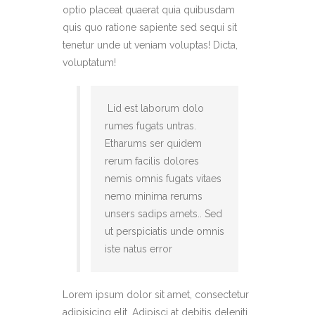
optio placeat quaerat quia quibusdam
quis quo ratione sapiente sed sequi sit
tenetur unde ut veniam voluptas! Dicta,
voluptatum!
Lid est laborum dolo
rumes fugats untras.
Etharums ser quidem
rerum facilis dolores
nemis omnis fugats vitaes
nemo minima rerums
unsers sadips amets.. Sed
ut perspiciatis unde omnis
iste natus error
Lorem ipsum dolor sit amet, consectetur
adipisicing elit. Adipisci at debitis deleniti