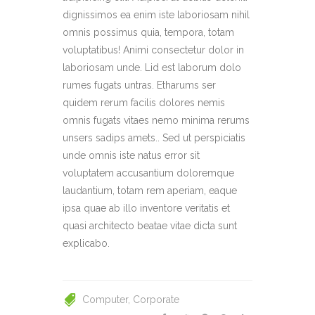
dignissimos ea enim iste laboriosam nihil
omnis possimus quia, tempora, totam
voluptatibus! Animi consectetur dolor in
laboriosam unde. Lid est laborum dolo
rumes fugats untras. Etharums ser
quidem rerum facilis dolores nemis
omnis fugats vitaes nemo minima rerums
unsers sadips amets.. Sed ut perspiciatis
unde omnis iste natus error sit
voluptatem accusantium doloremque
laudantium, totam rem aperiam, eaque
ipsa quae ab illo inventore veritatis et
quasi architecto beatae vitae dicta sunt
explicabo.
Computer
Corporate