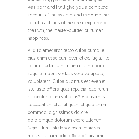
was born and I will give you a complete
account of the system, and expound the
actual teachings of the great explorer of
the truth, the master-builder of human
happiness.
Aliquid amet architecto culpa cumque
eius enim esse eum eveniet ex, fugiat illo
ipsum laudantium, minima nemo porro
sequi tempora veritatis vero voluptate,
voluptatem. Culpa ducimus est eveniet,
iste iusto officiis quas repudiandae rerum
sit tenetur totam voluptas? Accusamus
accusantium alias aliquam aliquid animi
commodi dignissimos dolore
doloremque dolorum exercitationem
fugiat illum, iste laboriosam maiores
molestiae nam odio officia officiis omnis