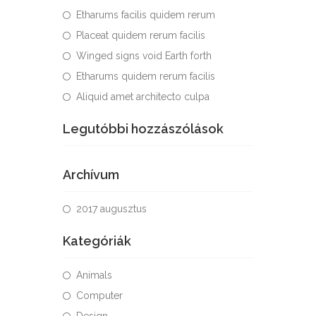
Etharums facilis quidem rerum
Placeat quidem rerum facilis
Winged signs void Earth forth
Etharums quidem rerum facilis
Aliquid amet architecto culpa
Legutóbbi hozzászólások
Archívum
2017 augusztus
Kategóriák
Animals
Computer
Design