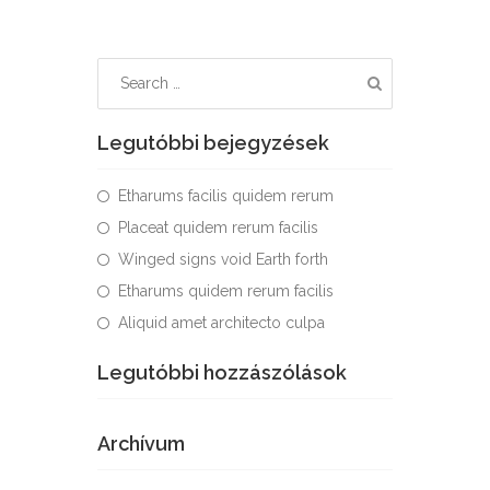
Legutóbbi bejegyzések
Etharums facilis quidem rerum
Placeat quidem rerum facilis
Winged signs void Earth forth
Etharums quidem rerum facilis
Aliquid amet architecto culpa
Legutóbbi hozzászólások
Archívum