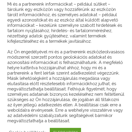
Mi és a partnereink információkat – például sütiket –
tárolunk egy eszközön vagy hozzáférünk az eszközön
tárolt információkhoz, és személyes adatokat – például
egyedi azonosítókat és az eszköz által küldött alapvető
információkat – kezelünk személyre szabott hirdetések és
tartalom nyújtásához, hirdetés- és tartalomméréshez,
KAPCSOLAT / CONTACT
nézettségi adatok gyűjtéséhez, valamint termékek
kifejlesztéséhez és a termékek javításához.
Az Ön engedélyével mi és a partnereink eszközleolvasásos
módszerrel szerzett pontos geolokációs adatokat és
2360 Gyál, Somogyi Béla utca 67.
azonosítási információkat is felhasználhatunk. A megfelelő
helyre kattintva hozzájárulhat ahhoz, hogy mi és a
+36 30 211-2945
partnereink a fent leírtak szerint adatkezelést végezzünk.
Másik lehetőségként a hozzájárulás megadása vagy
szitai.robert@green-smart.hu
elutasítása előtt részletesebb információkhoz juthat, és
megváltoztathatja beállításait. Felhívjuk figyelmét, hogy
www.green-smart.hu
személyes adatainak bizonyos kezeléséhez nem feltétlenül
szükséges az Ön hozzájárulása, de jogában áll tiltakozni
az ilyen jellegű adatkezelés ellen. A beállításai csak erre a
weboldalra érvényesek. Erre a webhelyre visszatérve vagy
az adatvédelmi szabályzatunk segítségével bármikor
megváltoztathatja a beállításait.
Copyright © Green & Smart Tech Kft.