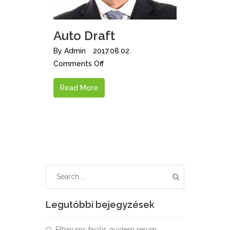
Auto Draft
By
Admin
2017.08.02.
Comments Off
Read More
Legutóbbi bejegyzések
Etharums facilis quidem rerum