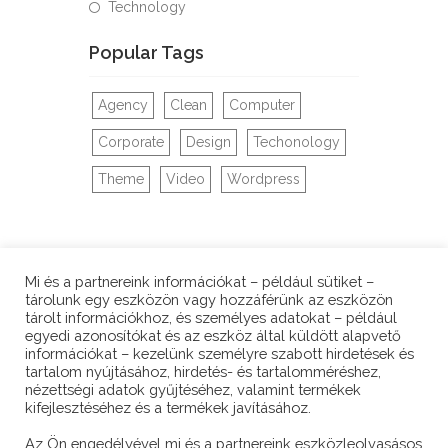
Technology
Popular Tags
Agency
Clean
Computer
Corporate
Design
Techonology
Theme
Video
Wordpress
Mi és a partnereink információkat – például sütiket –
tárolunk egy eszközön vagy hozzáférünk az eszközön
tárolt információkhoz, és személyes adatokat – például
egyedi azonosítókat és az eszköz által küldött alapvető
információkat – kezelünk személyre szabott hirdetések és
tartalom nyújtásához, hirdetés- és tartalomméréshez,
KAPCSOLAT / CONTACT
nézettségi adatok gyűjtéséhez, valamint termékek
kifejlesztéséhez és a termékek javításához.
Az Ön engedélyével mi és a partnereink eszközleolvasásos